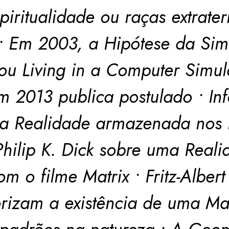
spiritualidade ou raças extrate
? • Em 2003, a Hipótese da Sim
you Living in a Computer Simula
em 2013 publica postulado • I
a Realidade armazenada nos 
Philip K. Dick sobre uma Real
m o filme Matrix • Fritz-Alber
rizam a existência de uma Matr