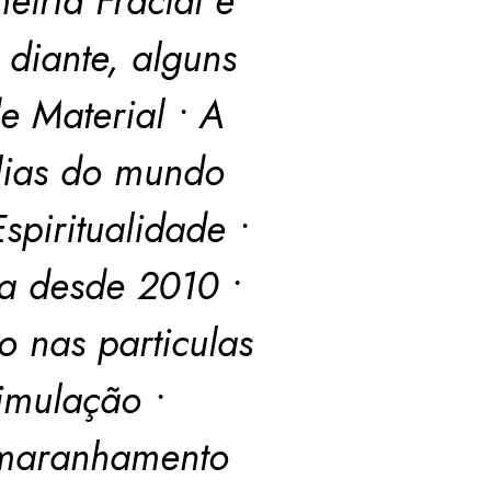
tria Fractal e
diante, alguns
e Material • A
lias do mundo
piritualidade •
ma desde 2010 •
 nas particulas
imulação •
Emaranhamento