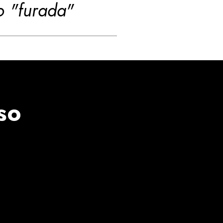
o "furada"
so