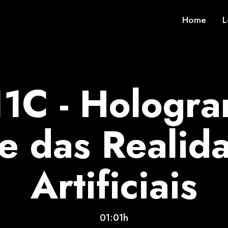
Home
L
11C - Hologra
e das Realid
Artificiais
01:01h