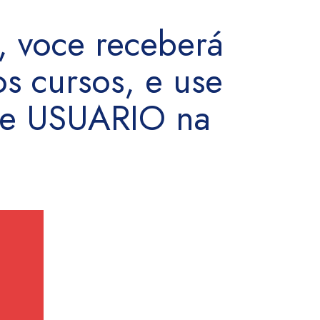
 voce receberá
s cursos, e use
de USUARIO na