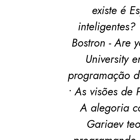
existe é E
inteligentes
Bostron - Are 
University 
programação d
• As visões de 
A alegoria co
Gariaev teo