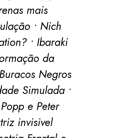
rrenas mais
ulação • Nich
tion? • Ibaraki
nformação da
Buracos Negros
idade Simulada •
t Popp e Peter
iz invisivel