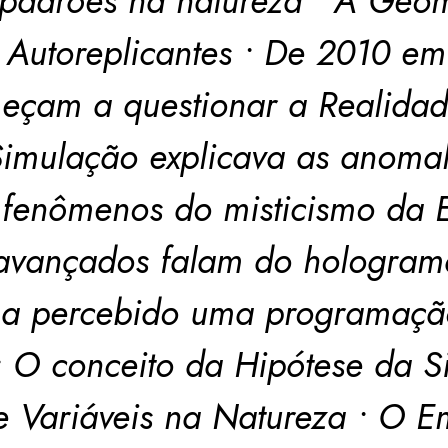
adrões na natureza • A Geome
 Autoreplicantes • De 2010 em 
meçam a questionar a Realidad
Simulação explicava as anoma
 fenômenos do misticismo da Es
s avançados falam do hologra
ha percebido uma programação
 O conceito da Hipótese da S
e Variáveis na Natureza • O 