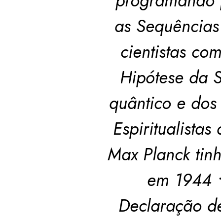
programando p
as Sequências
cientistas co
Hipótese da 
quântico e dos
Espiritualista
Max Planck tin
em 1944 •
Declaração d