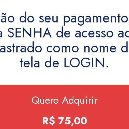
ção do seu pagamento,
a SENHA de acesso ao
adastrado como nome 
tela de LOGIN.
Quero Adquirir
R$ 75,00